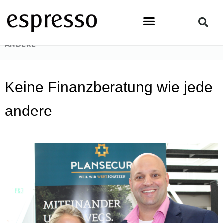
Zum
Inhalt
springen
STARTSEITE
»
PEOPLE
»
KEINE FINANZBERATUNG WIE JEDE
ANDERE
Keine Finanzberatung wie jede
andere