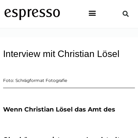
Zum
Inhalt
springen
STARTSEITE
»
PEOPLE
»
INTERVIEW MIT CHRISTIAN LÖSEL
Interview mit Christian Lösel
Foto: Schrägformat Fotografie
Wenn Christian Lösel das Amt des