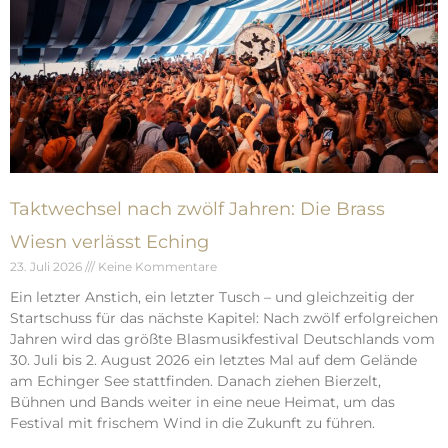
Taktwechsel nach zwölf Jahren: Die Brass
Wiesn verlässt Eching
23. Juli 2026
Keine Kommentare
Ein letzter Anstich, ein letzter Tusch – und gleichzeitig der
Startschuss für das nächste Kapitel: Nach zwölf erfolgreichen
Jahren wird das größte Blasmusikfestival Deutschlands vom
30. Juli bis 2. August 2026 ein letztes Mal auf dem Gelände
am Echinger See stattfinden. Danach ziehen Bierzelt,
Bühnen und Bands weiter in eine neue Heimat, um das
Festival mit frischem Wind in die Zukunft zu führen.