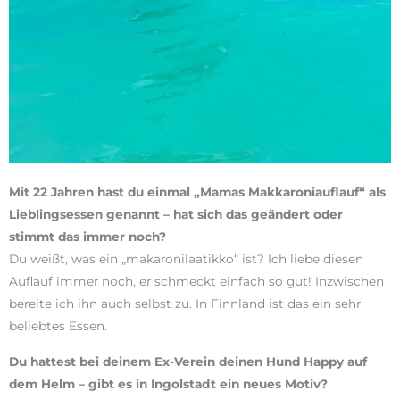
Mit 22 Jahren hast du einmal „Mamas Makkaroniauflauf“ als
Lieblingsessen genannt – hat sich das geändert oder
stimmt das immer noch?
Du weißt, was ein „makaronilaatikko“ ist? Ich liebe diesen
Auflauf immer noch, er schmeckt einfach so gut! Inzwischen
bereite ich ihn auch selbst zu. In Finnland ist das ein sehr
beliebtes Essen.
Du hattest bei deinem Ex-Verein deinen Hund Happy auf
dem Helm – gibt es in Ingolstadt ein neues Motiv?