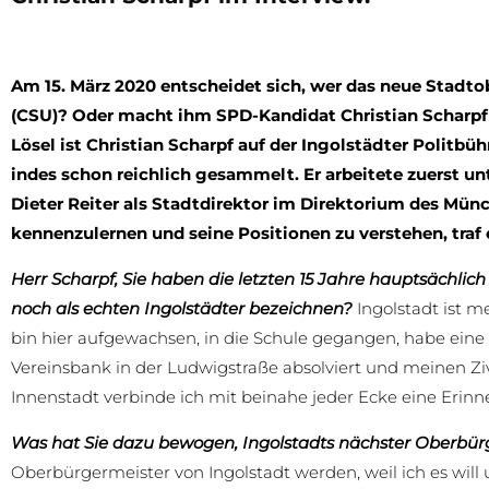
Am 15. März 2020 entscheidet sich, wer das neue Stadtob
(CSU)? Oder macht ihm SPD-Kandidat Christian Scharpf
Lösel ist Christian Scharpf auf der Ingolstädter Politb
indes schon reichlich gesammelt. Er arbeitete zuerst un
Dieter Reiter als Stadtdirektor im Direktorium des M
kennenzulernen und seine Positionen zu verstehen, traf 
Herr Scharpf, Sie haben die letzten 15 Jahre hauptsächli
noch als echten Ingolstädter bezeichnen?
Ingolstadt ist m
bin hier aufgewachsen, in die Schule gegangen, habe ei
Vereinsbank in der Ludwigstraße absolviert und meinen Zivil
Innenstadt verbinde ich mit beinahe jeder Ecke eine Erinn
Was hat Sie dazu bewogen, Ingolstadts nächster Oberbür
Oberbürgermeister von Ingolstadt werden, weil ich es will u