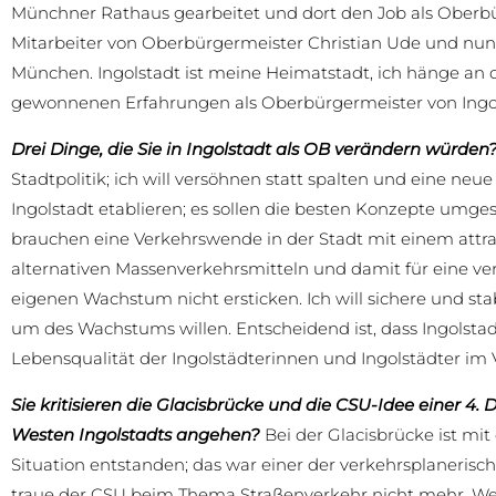
Münchner Rathaus gearbeitet und dort den Job als Oberbür
Mitarbeiter von Oberbürgermeister Christian Ude und nun
München. Ingolstadt ist meine Heimatstadt, ich hänge an
gewonnenen Erfahrungen als Oberbürgermeister von Ingol
Drei Dinge, die Sie in Ingolstadt als OB verändern würden
Stadtpolitik; ich will versöhnen statt spalten und eine neue
Ingolstadt etablieren; es sollen die besten Konzepte umges
brauchen eine Verkehrswende in der Stadt mit einem attra
alternativen Massenverkehrsmitteln und damit für eine verbe
eigenen Wachstum nicht ersticken. Ich will sichere und st
um des Wachstums willen. Entscheidend ist, dass Ingolstadt
Lebensqualität der Ingolstädterinnen und Ingolstädter im 
Sie kritisieren die Glacisbrücke und die CSU-Idee einer 
Westen Ingolstadts angehen?
Bei der Glacisbrücke ist mi
Situation entstanden; das war einer der verkehrsplanerisch
traue der CSU beim Thema Straßenverkehr nicht mehr. We