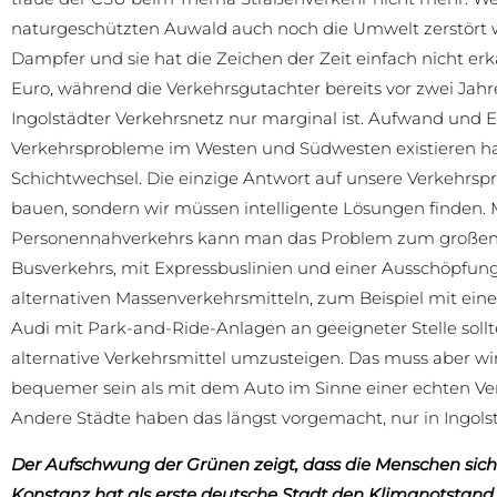
naturgeschützten Auwald auch noch die Umwelt zerstört we
Dampfer und sie hat die Zeichen der Zeit einfach nicht erk
Euro, während die Verkehrsgutachter bereits vor zwei Jahre
Ingolstädter Verkehrsnetz nur marginal ist. Aufwand und E
Verkehrsprobleme im Westen und Südwesten existieren ha
Schichtwechsel. Die einzige Antwort auf unsere Verkehrsp
bauen, sondern wir müssen intelligente Lösungen finden. 
Personennahverkehrs kann man das Problem zum großen Tei
Busverkehrs, mit Expressbuslinien und einer Ausschöpfun
alternativen Massenverkehrsmitteln, zum Beispiel mit ei
Audi mit Park-and-Ride-Anlagen an geeigneter Stelle so
alternative Verkehrsmittel umzusteigen. Das muss aber wi
bequemer sein als mit dem Auto im Sinne einer echten Ve
Andere Städte haben das längst vorgemacht, nur in Ingolsta
Der Aufschwung der Grünen zeigt, dass die Menschen sich
Konstanz hat als erste deutsche Stadt den Klimanotstand 