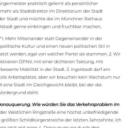
germeister praktisch gelernt als persönlicher
mehr als Stadtdirektor im Direktorium der Stadt
 der Stadt und möchte die im Münchner Rathaus
stadt gerne einbringen und fruchtbar machen.
?
1. Mehr Miteinander statt Gegeneinander in der
 politische Kultur und einen neuen politischen Stil in
etzt werden, egal von welcher Partei sie stammen. 2. Wir
ktiveren ÖPNV, mit einer dichteren Taktung, mit
sserte Mobilität in der Stadt. 3. Ingolstadt darf am
abile Arbeitsplätze, aber wir brauchen kein Wachstum nur
 eine Stadt im Gleichgewicht bleibt, bei der die
Vordergrund steht.
4. Donauquerung. Wie würden Sie das Verkehrsproblem im
t der Westlichen Ringstraße eine höchst unbefriedigende
 größten Schildbürgerstreiche der letzten Jahrzehnte. Ich
nn jetzt mit einer 4. Donauquerung durch den