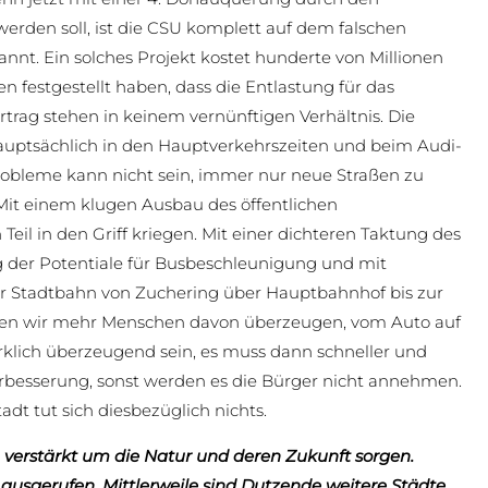
rden soll, ist die CSU komplett auf dem falschen
annt. Ein solches Projekt kostet hunderte von Millionen
n festgestellt haben, dass die Entlastung für das
rtrag stehen in keinem vernünftigen Verhältnis. Die
uptsächlich in den Hauptverkehrszeiten und beim Audi-
robleme kann nicht sein, immer nur neue Straßen zu
Mit einem klugen Ausbau des öffentlichen
l in den Griff kriegen. Mit einer dichteren Taktung des
g der Potentiale für Busbeschleunigung und mit
ner Stadtbahn von Zuchering über Hauptbahnhof bis zur
llten wir mehr Menschen davon überzeugen, vom Auto auf
rklich überzeugend sein, es muss dann schneller und
rbesserung, sonst werden es die Bürger nicht annehmen.
dt tut sich diesbezüglich nichts.
 verstärkt um die Natur und deren Zukunft sorgen.
ausgerufen. Mittlerweile sind Dutzende weitere Städte