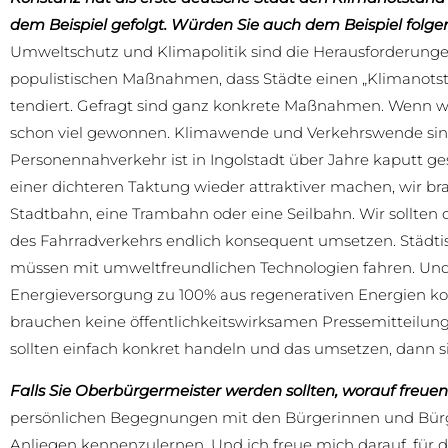
dem Beispiel gefolgt. Würden Sie auch dem Beispiel folge
Umweltschutz und Klimapolitik sind die Herausforderungen 
populistischen Maßnahmen, dass Städte einen „Klimanotst
tendiert. Gefragt sind ganz konkrete Maßnahmen. Wenn wir 
schon viel gewonnen. Klimawende und Verkehrswende sind z
Personennahverkehr ist in Ingolstadt über Jahre kaputt 
einer dichteren Taktung wieder attraktiver machen, wir br
Stadtbahn, eine Trambahn oder eine Seilbahn. Wir sollten
des Fahrradverkehrs endlich konsequent umsetzen. Städti
müssen mit umweltfreundlichen Technologien fahren. Und 
Energieversorgung zu 100% aus regenerativen Energien ko
brauchen keine öffentlichkeitswirksamen Pressemitteilung
sollten einfach konkret handeln und das umsetzen, dann sin
Falls Sie Oberbürgermeister werden sollten, worauf freue
persönlichen Begegnungen mit den Bürgerinnen und Bürge
Anliegen kennenzulernen. Und ich freue mich darauf, für 