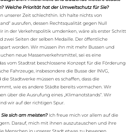
n? Welche Priorität hat der Umweltschutz für Sie?
unserer Zeit schlechthin. Ich halte nichts von
and“ ausrufen, dessen Rechtsqualität gegen Null
in der Verkehrspolitik umdenken, wäre als erster Schritt
wei Seiten der selben Medaille. Der öffentliche
gespart worden. Wir müssen ihn mit mehr Bussen und
auchen neue Massenverkehrsmittel, sei es eine
 das vom Stadtrat beschlossene Konzept für die Förderung
sche Fahrzeuge, insbesondere die Busse der INVG,
die Stadtwerke müssen es schaffen, dass die
mmt, wie es andere Städte bereits vormachen. Wir
en über die Ausrufung eines „Klimanotstands“. Wir
d wir auf der richtigen Spur.
n Sie sich am meisten?
Ich freue mich vor allem auf die
rn. Darauf, mich mit ihnen auszutauschen und ihre
die Menschen in unserer Stadt etwas zu bewegen.