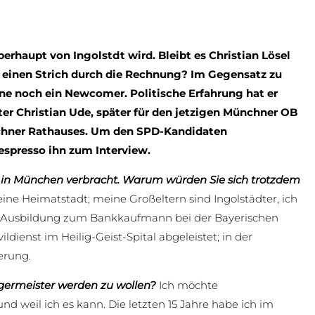
erhaupt von Ingolstdt wird. Bleibt es Christian Lösel
 einen Strich durch die Rechnung? Im Gegensatz zu
ühne noch ein Newcomer. Politische Erfahrung hat er
ter Christian Ude, später für den jetzigen Münchner OB
ünchner Rathauses. Um den SPD-Kandidaten
espresso ihn zum Interview.
ch in München verbracht. Warum würden Sie sich trotzdem
eine Heimatstadt; meine Großeltern sind Ingolstädter, ich
ne Ausbildung zum Bankkaufmann bei der Bayerischen
dienst im Heilig-Geist-Spital abgeleistet; in der
erung.
germeister werden zu wollen?
Ich möchte
nd weil ich es kann. Die letzten 15 Jahre habe ich im