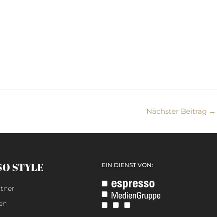
Nächster Beitrag
→
SO STYLE
EIN DIENST VON:
tner
en