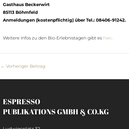
Gasthaus Beckerwirt
85113 Böhmfeld
Anmeldungen (kostenpflichtig) über Tel.: 08406-91242.
Weitere Infos zu den Bio-Erlebnistagen gibt es
hier
.
←
Vorheriger Beitrag
ESPRESSO
PUBLIKATIONS GMBH & CO.KG
Ludwigsplatz 32