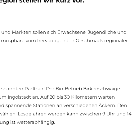
gion stellen wir kurz vor.
n und Märkten sollen sich Erwachsene, Jugendliche und
Atmosphäre vom hervorragenden Geschmack regionaler
ntspannten Radtour! Der Bio-Betrieb Birkenschwaige
um Ingolstadt an. Auf 20 bis 30 Kilometern warten
und spannende Stationen an verschiedenen Äckern. Den
t wählen. Losgefahren werden kann zwischen 9 Uhr und 14
tung ist wetterabhängig.