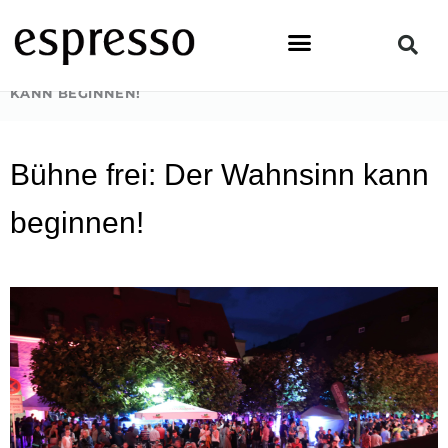
Zum
Inhalt
springen
STARTSEITE
»
PEOPLE
»
BÜHNE FREI: DER WAHNSINN
KANN BEGINNEN!
Bühne frei: Der Wahnsinn kann
beginnen!