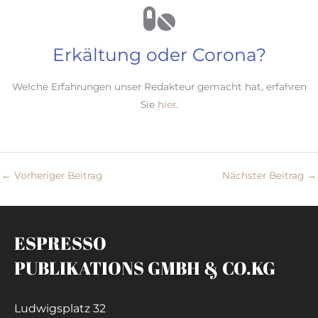
Erkältung oder Corona?
Welche Erfahrungen unser Redakteur gemacht hat, erfahren
Sie
hier
.
←
Vorheriger Beitrag
Nächster Beitrag
→
ESPRESSO
PUBLIKATIONS GMBH & CO.KG
Ludwigsplatz 32