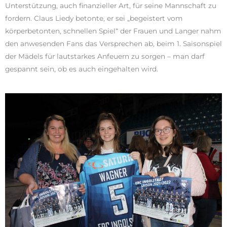
Unterstützung, auch finanzieller Art, für seine Mannschaft zu
fordern. Claus Liedy betonte, er sei „begeistert vom
körperbetonten, schnellen Spiel“ der Frauen und Langer nahm
den anwesenden Fans das Versprechen ab, beim 1. Saisonspiel
der Mädels für lautstarkes Anfeuern zu sorgen – man darf
gespannt sein, ob es auch eingehalten wird.