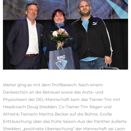
Weiter ging es mit dem Profibereich: Nach einem
Dankeschön an die Betreuer sowie das Ärzte- und
Physioteam der DEL-Mannschaft kam das Trainer-Trio mit
Headcoach Doug Shedden, Co-Trainer Tim Regan und
Athletik-Trainerin Maritta Becker auf die Bühne. Große
Enttäuschung über das frühe Saison-Aus der Panther äußerte
Shedden, „positivste Überraschung“ der Mannschaft sei Leon