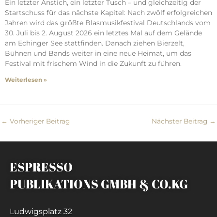
Ein letzter Anstich, ein letzter Tusch – und gleichzeitig der
Startschuss für das nächste Kapitel: Nach zwölf erfolgreichen
Jahren wird das größte Blasmusikfestival Deutschlands vom
30. Juli bis 2. August 2026 ein letztes Mal auf dem Gelände
am Echinger See stattfinden. Danach ziehen Bierzelt,
Bühnen und Bands weiter in eine neue Heimat, um das
Festival mit frischem Wind in die Zukunft zu führen.
Weiterlesen »
←
Vorheriger Beitrag
Nächster Beitrag
→
ESPRESSO
PUBLIKATIONS GMBH & CO.KG
Ludwigsplatz 32