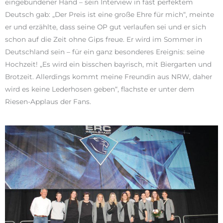
eingebundener Hand – sein Interview in fast perfektem
Deutsch gab: „Der Preis ist eine große Ehre für mich“, meinte
er und erzählte, dass seine OP gut verlaufen sei und er sich
schon auf die Zeit ohne Gips freue. Er wird im Sommer in
Deutschland sein – für ein ganz besonderes Ereignis: seine
Hochzeit! „Es wird ein bisschen bayrisch, mit Biergarten und
Brotzeit. Allerdings kommt meine Freundin aus NRW, daher
wird es keine Lederhosen geben“, flachste er unter dem
Riesen-Applaus der Fans.