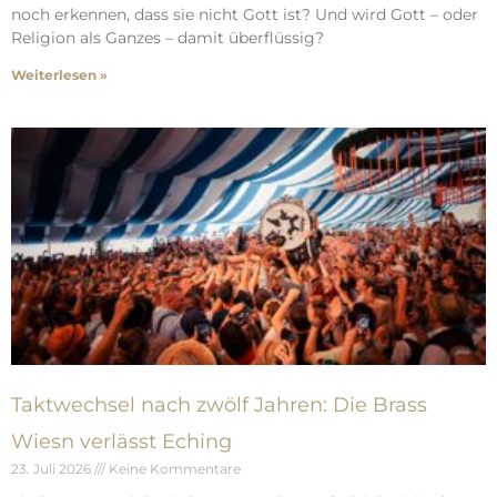
noch erkennen, dass sie nicht Gott ist? Und wird Gott – oder
Religion als Ganzes – damit überflüssig?
Weiterlesen »
Taktwechsel nach zwölf Jahren: Die Brass
Wiesn verlässt Eching
23. Juli 2026
Keine Kommentare