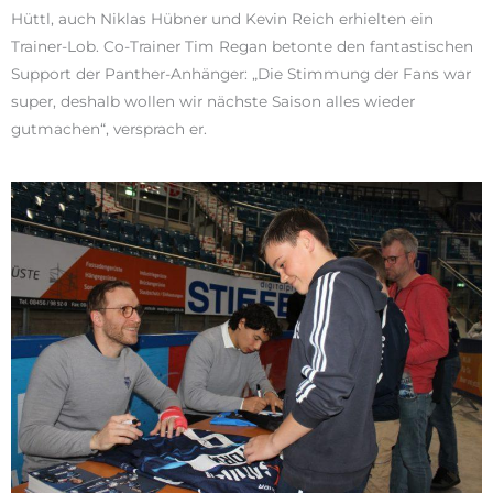
Hüttl, auch Niklas Hübner und Kevin Reich erhielten ein
Trainer-Lob. Co-Trainer Tim Regan betonte den fantastischen
Support der Panther-Anhänger: „Die Stimmung der Fans war
super, deshalb wollen wir nächste Saison alles wieder
gutmachen“, versprach er.