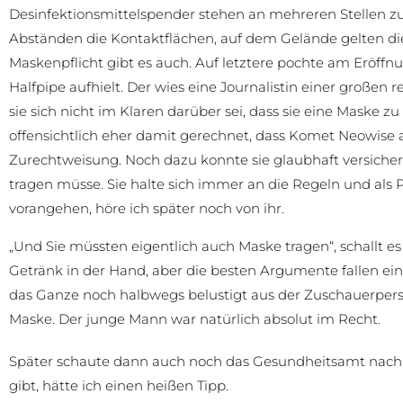
Desinfektionsmittelspender stehen an mehreren Stellen zu
Abständen die Kontaktflächen, auf dem Gelände gelten d
Maskenpflicht gibt es auch. Auf letztere pochte am Eröffnu
Halfpipe aufhielt. Der wies eine Journalistin einer großen
sie sich nicht im Klaren darüber sei, dass sie eine Maske 
offensichtlich eher damit gerechnet, dass Komet Neowise au
Zurechtweisung. Noch dazu konnte sie glaubhaft versichern,
tragen müsse. Sie halte sich immer an die Regeln und als 
vorangehen, höre ich später noch von ihr.
„Und Sie müssten eigentlich auch Maske tragen“, schallt es
Getränk in der Hand, aber die besten Argumente fallen eine
das Ganze noch halbwegs belustigt aus der Zuschauerpersp
Maske. Der junge Mann war natürlich absolut im Recht.
Später schaute dann auch noch das Gesundheitsamt nach
gibt, hätte ich einen heißen Tipp.