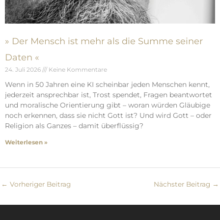
» Der Mensch ist mehr als die Summe seiner
Daten «
24. Juli 2026
Keine Kommentare
Wenn in 50 Jahren eine KI scheinbar jeden Menschen kennt,
jederzeit ansprechbar ist, Trost spendet, Fragen beantwortet
und moralische Orientierung gibt – woran würden Gläubige
noch erkennen, dass sie nicht Gott ist? Und wird Gott – oder
Religion als Ganzes – damit überflüssig?
Weiterlesen »
←
Vorheriger Beitrag
Nächster Beitrag
→