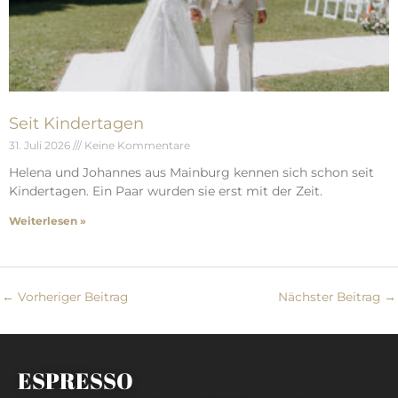
Seit Kindertagen
31. Juli 2026
Keine Kommentare
Helena und Johannes aus Mainburg kennen sich schon seit
Kindertagen. Ein Paar wurden sie erst mit der Zeit.
Weiterlesen »
←
Vorheriger Beitrag
Nächster Beitrag
→
ESPRESSO