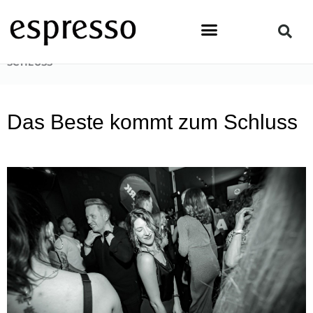
Zum
Inhalt
springen
STARTSEITE
»
NEWS & EVENTS
»
DAS BESTE KOMMT ZUM
SCHLUSS
Das Beste kommt zum Schluss