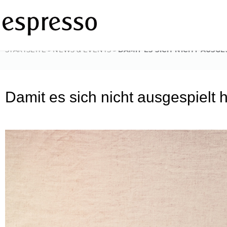
Zum
Inhalt
springen
STARTSEITE
»
NEWS & EVENTS
»
DAMIT ES SICH NICHT AUSGE
Damit es sich nicht ausgespielt 