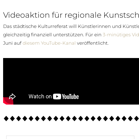
Videoaktion für regionale Kunstsc
Das städtische Kulturreferat will Künstlerinnen und Künstl
gleichzeitig finanziell unterstützen. Für ein
3-minütiges Vi
Juni auf
diesem YouTube-Kanal
veröffentlicht.