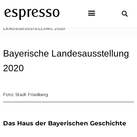
Zum
Inhalt
springen
STARTSEITE
»
NEWS & EVENTS
»
BAYERISCHE
LANDESAUSSTELLUNG 2020
Bayerische Landesausstellung
2020
Foto: Stadt Friedberg
Das Haus der Bayerischen Geschichte