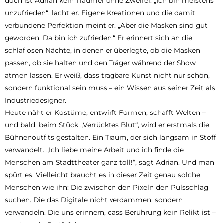
doch ist Adrian kein Träumer ohne Zweifel. „Ich bin meistens
unzufrieden“, lacht er. Eigene Kreationen und die damit
verbundene Perfektion meint er. „Aber die Masken sind gut
geworden. Da bin ich zufrieden.“ Er erinnert sich an die
schlaflosen Nächte, in denen er überlegte, ob die Masken
passen, ob sie halten und den Träger während der Show
atmen lassen. Er weiß, dass tragbare Kunst nicht nur schön,
sondern funktional sein muss – ein Wissen aus seiner Zeit als
Industriedesigner.
Heute näht er Kostüme, entwirft Formen, schafft Welten –
und bald, beim Stück „Verrücktes Blut“, wird er erstmals die
Bühnenoutfits gestalten. Ein Traum, der sich langsam in Stoff
verwandelt. „Ich liebe meine Arbeit und ich finde die
Menschen am Stadttheater ganz toll!“, sagt Adrian. Und man
spürt es. Vielleicht braucht es in dieser Zeit genau solche
Menschen wie ihn: Die zwischen den Pixeln den Pulsschlag
suchen. Die das Digitale nicht verdammen, sondern
verwandeln. Die uns erinnern, dass Berührung kein Relikt ist –