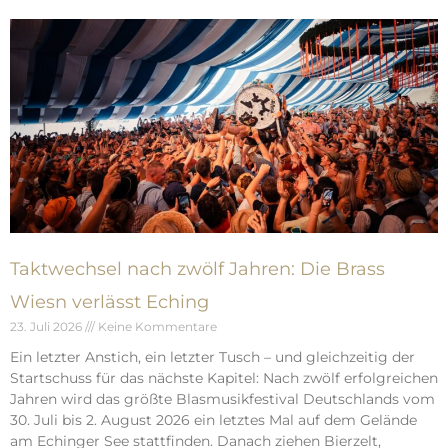
Taktwechsel nach zwölf Jahren: Die Brass
Wiesn verlässt Eching
23. Juli 2026
Keine Kommentare
Ein letzter Anstich, ein letzter Tusch – und gleichzeitig der
Startschuss für das nächste Kapitel: Nach zwölf erfolgreichen
Jahren wird das größte Blasmusikfestival Deutschlands vom
30. Juli bis 2. August 2026 ein letztes Mal auf dem Gelände
am Echinger See stattfinden. Danach ziehen Bierzelt,