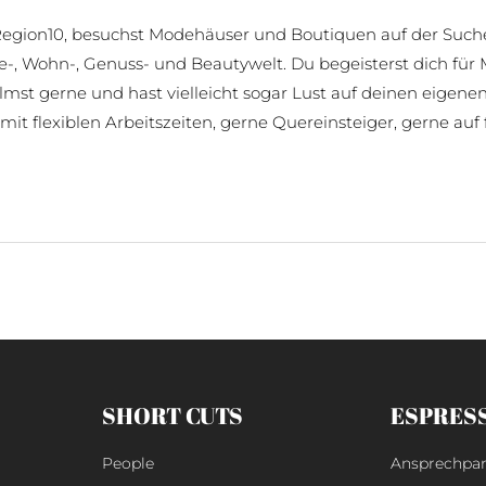
r Region10, besuchst Modehäuser und Boutiquen auf der Suc
se-, Wohn-, Genuss- und Beautywelt. Du begeisterst dich für 
filmst gerne und hast vielleicht sogar Lust auf deinen eige
t flexiblen Arbeitszeiten, gerne Quereinsteiger, gerne auf f
SHORT CUTS
ESPRES
People
Ansprechpar