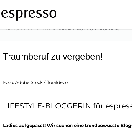
Zum
Inhalt
springen
STARTSEITE
»
LIFESTYLE
»
TRAUMBERUF ZU VERGEBEN!
Traumberuf zu vergeben!
Foto: Adobe Stock / floraldeco
LIFESTYLE-BLOGGERIN für espres
Ladies aufgepasst! Wir suchen eine trendbewusste Blogg