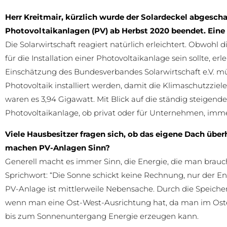
Herr Kreitmair, kürzlich wurde der Solardeckel abgeschaf
Photovoltaikanlagen (PV) ab Herbst 2020 beendet. Eine
Die Solarwirtschaft reagiert natürlich erleichtert. Obwohl
für die Installation einer Photovoltaikanlage sein sollte, e
Einschätzung des Bundesverbandes Solarwirtschaft e.V. m
Photovoltaik installiert werden, damit die Klimaschutzziel
waren es 3,94 Gigawatt. Mit Blick auf die ständig steigend
Photovoltaikanlage, ob privat oder für Unternehmen, imm
Viele Hausbesitzer fragen sich, ob das eigene Dach über
machen PV-Anlagen Sinn?
Generell macht es immer Sinn, die Energie, die man brauch
Sprichwort: “Die Sonne schickt keine Rechnung, nur der En
PV-Anlage ist mittlerweile Nebensache. Durch die Speicher
wenn man eine Ost-West-Ausrichtung hat, da man im Os
bis zum Sonnenuntergang Energie erzeugen kann.