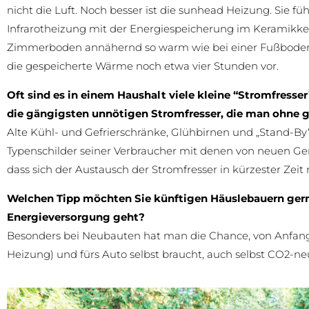
nicht die Luft. Noch besser ist die sunhead Heizung. Sie füh
Infrarotheizung mit der Energiespeicherung im Keramikkern
Zimmerboden annähernd so warm wie bei einer Fußbodenh
die gespeicherte Wärme noch etwa vier Stunden vor.
Oft sind es in einem Haushalt viele kleine “Stromfresser
die gängigsten unnötigen Stromfresser, die man ohne 
Alte Kühl- und Gefrierschränke, Glühbirnen und „Stand-By“
Typenschilder seiner Verbraucher mit denen von neuen Gerä
dass sich der Austausch der Stromfresser in kürzester Zeit 
Welchen Tipp möchten Sie künftigen Häuslebauern ger
Energieversorgung geht?
Besonders bei Neubauten hat man die Chance, von Anfang a
Heizung) und fürs Auto selbst braucht, auch selbst CO2-ne