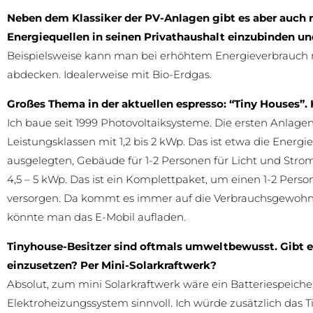
Neben dem Klassiker der PV-Anlagen gibt es aber auch 
Energiequellen in seinen Privathaushalt einzubinden u
Beispielsweise kann man bei erhöhtem Energieverbrauch m
abdecken. Idealerweise mit Bio-Erdgas.
Großes Thema in der aktuellen espresso: “Tiny Houses”
Ich baue seit 1999 Photovoltaiksysteme. Die ersten Anlagen
Leistungsklassen mit 1,2 bis 2 kWp. Das ist etwa die Energi
ausgelegten, Gebäude für 1-2 Personen für Licht und Stro
4,5 – 5 kWp. Das ist ein Komplettpaket, um einen 1-2 Per
versorgen. Da kommt es immer auf die Verbrauchsgewohn
könnte man das E-Mobil aufladen.
Tinyhouse-Besitzer sind oftmals umweltbewusst. Gibt e
einzusetzen? Per Mini-Solarkraftwerk?
Absolut, zum mini Solarkraftwerk wäre ein Batteriespeiche
Elektroheizungssystem sinnvoll. Ich würde zusätzlich da