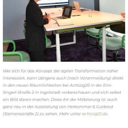
Wer sich für das Konzept der agilen Transformation näher
interessiert, kann übrigens auch (nach Voranmeldung) direkt
in den neuen Räumlichkeiten bei Achtzig20 in der Erni-
Singerl-Straße 2 in Ingolstadt vorbeischauen und sich selbst
ein Bild davon machen. Diese Art der Möblierung ist auch
ganz neu in der Ausstellung von Herkommer & Gutbrod
(Siemensstraße 2) zu sehen. Mehr unter
achtzig20.de
.