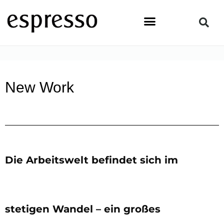
Zum
Inhalt
springen
STARTSEITE
»
LIFESTYLE
»
NEW WORK
New Work
Die Arbeitswelt befindet sich im
stetigen Wandel – ein großes