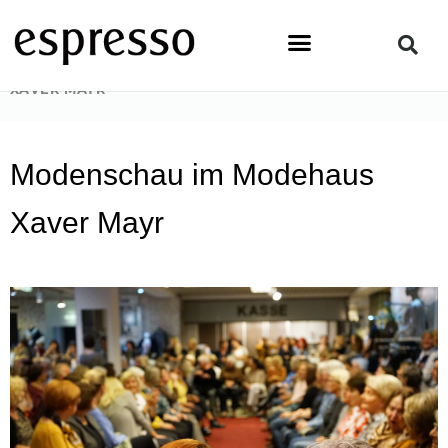
Zum
Inhalt
springen
STARTSEITE
»
LIFESTYLE
»
MODENSCHAU IM MODEHAUS
XAVER MAYR
Modenschau im Modehaus
Xaver Mayr