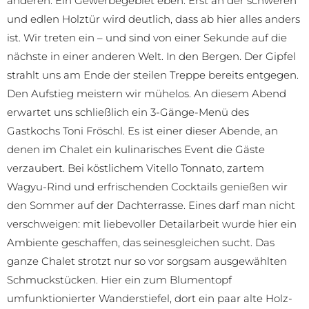
anderen. Ein Gewerbegebiet eben. Erst an der schweren
und edlen Holztür wird deutlich, dass ab hier alles anders
ist. Wir treten ein – und sind von einer Sekunde auf die
nächste in einer anderen Welt. In den Bergen. Der Gipfel
strahlt uns am Ende der steilen Treppe bereits entgegen.
Den Aufstieg meistern wir mühelos. An diesem Abend
erwartet uns schließlich ein 3-Gänge-Menü des
Gastkochs Toni Fröschl. Es ist einer dieser Abende, an
denen im Chalet ein kulinarisches Event die Gäste
verzaubert. Bei köstlichem Vitello Tonnato, zartem
Wagyu-Rind und erfrischenden Cocktails genießen wir
den Sommer auf der Dachterrasse. Eines darf man nicht
verschweigen: mit liebevoller Detailarbeit wurde hier ein
Ambiente geschaffen, das seinesgleichen sucht. Das
ganze Chalet strotzt nur so vor sorgsam ausgewählten
Schmuckstücken. Hier ein zum Blumentopf
umfunktionierter Wanderstiefel, dort ein paar alte Holz-