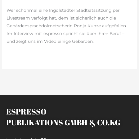
Dolmetscherin
Wer schonmal eine Ingolstädter Stadtratssitzung per
Livestream verfolgt hat, dem ist sicherlich auch die
Gebärdensprachdolmetscherin Ronja Kunze aufgefallen.
Im Interview mit espresso spricht sie über ihren Beruf –
und zeigt uns im Video einige Gebärden.
weiterlesen »
ESPRESSO
PUBLIKATIONS GMBH & CO.KG