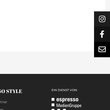
SO STYLE
EIN DIENST VON:
tner
en