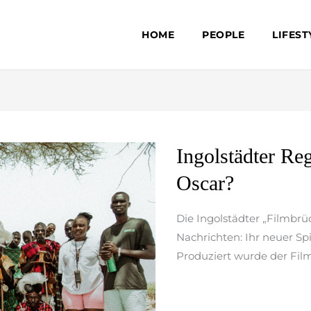
HOME
PEOPLE
LIFEST
Ingolstädter
Ingolstädter R
Regisseure
Oscar?
auf
dem
Die Ingolstädter „Filmbr
Weg
Nachrichten: Ihr neuer Sp
zum
Produziert wurde der Fil
Oscar?
weiterlesen »