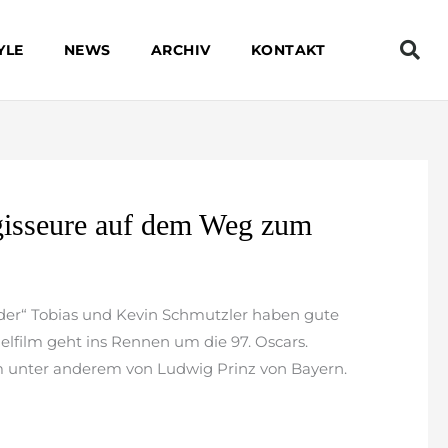
YLE
NEWS
ARCHIV
KONTAKT
egisseure auf dem Weg zum
üder“ Tobias und Kevin Schmutzler haben gute
ielfilm geht ins Rennen um die 97. Oscars.
m unter anderem von Ludwig Prinz von Bayern.