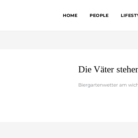
HOME
PEOPLE
LIFEST
Die
Die Väter stehe
Väter
stehen
Biergartenwetter am wich
Kopf
weiterlesen »