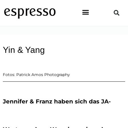
Zum
Inhalt
springen
STARTSEITE
»
PEOPLE
»
YIN & YANG
Yin & Yang
Fotos: Patrick Amos Photography
Jennifer & Franz haben sich das JA-