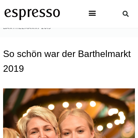
Zum
Inhalt
springen
STARTSEITE
»
PEOPLE
»
SO SCHÖN WAR DER
BARTHELMARKT 2019
So schön war der Barthelmarkt
2019