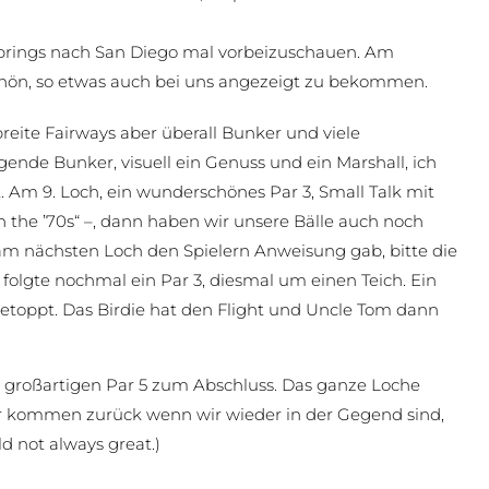
rings nach San Diego mal vorbeizuschauen. Am
schön, so etwas auch bei uns angezeigt zu bekommen.
breite Fairways aber überall Bunker und viele
gende Bunker, visuell ein Genuss und ein Marshall, ich
t. Am 9. Loch, ein wunderschönes Par 3, Small Talk mit
 in the ’70s“ –, dann haben wir unsere Bälle auch noch
r am nächsten Loch den Spielern Anweisung gab, bitte die
 folgte nochmal ein Par 3, diesmal um einen Teich. Ein
getoppt. Das Birdie hat den Flight und Uncle Tom dann
 großartigen Par 5 zum Abschluss. Das ganze Loche
ir kommen zurück wenn wir wieder in der Gegend sind,
ld not always great.)