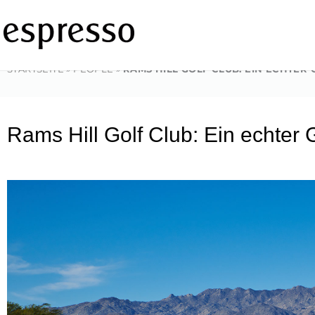
Zum
Inhalt
springen
STARTSEITE
»
PEOPLE
»
RAMS HILL GOLF CLUB: EIN ECHTER 
Rams Hill Golf Club: Ein echter