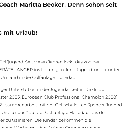
Coach Maritta Becker. Denn schon seit
s mit Urlaub!
olfjugend. Seit vielen Jahren lockt das von der
ERÄTE LANGER ins Leben gerufene Jugendturnier unter
 Umland in die Golfanlage Holledau.
ßiger Unterstützer in die Jugendarbeit im Golfclub
eister 2005, European Club Professional Champion 2008)
 In Zusammenarbeit mit der Golfschule Lee Spencer Jugend
ls Schulsport“ auf der Golfanlage Holledau, das den
cer zu trainieren. Die Kinder bekommen die
l in der Woche mit den Grünen Omnibussen der