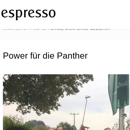
Zum
Inhalt
springen
STARTSEITE
»
PEOPLE
»
EHRE, WEM EHRE GEBÜHRT
Power für die Panther