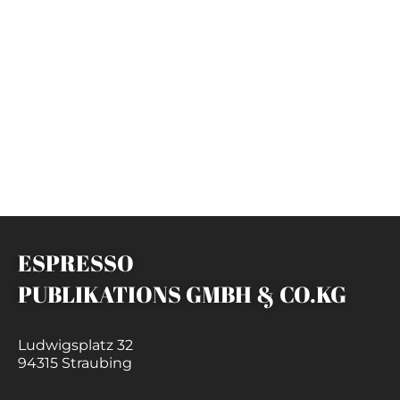
ESPRESSO
PUBLIKATIONS GMBH & CO.KG
Ludwigsplatz 32
94315 Straubing