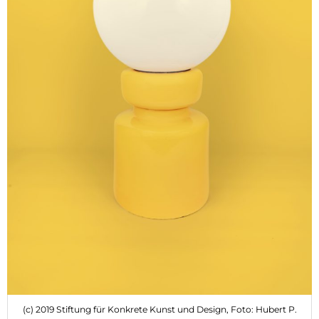
(c) 2019 Stiftung für Konkrete Kunst und Design, Foto: Hubert P.