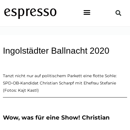
Zum
Inhalt
springen
STARTSEITE
»
PEOPLE
»
INGOLSTÄDTER BALLNACHT 2020
Ingolstädter Ballnacht 2020
Tanzt nicht nur auf politischem Parkett eine flotte Sohle:
SPD-OB-Kandidat Christian Scharpf mit Ehefrau Stefanie
(Fotos: Kajt Kastl)
Wow, was für eine Show! Christian