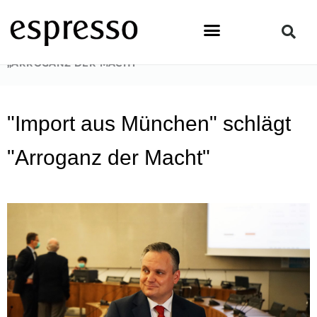
Zum
Inhalt
springen
STARTSEITE
»
PEOPLE
»
„IMPORT AUS MÜNCHEN“ SCHLÄGT
„ARROGANZ DER MACHT“
"Import aus München" schlägt
"Arroganz der Macht"