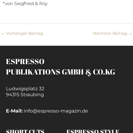
*von Siegfried & Roy
←
Vorheriger Beitrag
Nächster Beitrag
→
ESPRESSO
PUBLIKATIONS GMBH & CO.KG
Ludwigsplatz 32
94315 Straubing
E-Mail:
info@espresso-magazin.de
SHORT CUTS
ESPRESSO STYLE