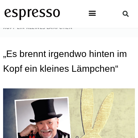
Zum
Inhalt
springen
STARTSEITE
»
PEOPLE
»
„ES BRENNT IRGENDWO HINTEN IM
KOPF EIN KLEINES LÄMPCHEN“
„Es brennt irgendwo hinten im
Kopf ein kleines Lämpchen“