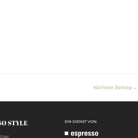
Nächster Beitrag
→
SO STYLE
EIN DIENST VON:
tner