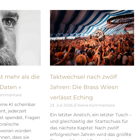
t mehr als die
Taktwechsel nach zwölf
Daten «
Jahren: Die Brass Wiesn
Kommentare
verlässt Eching
ine KI scheinbar
23. Juli 2026
Keine Kommentare
t, jederzeit
Ein letzter Anstich, ein letzter Tusch –
ost spendet, Fragen
und gleichzeitig der Startschuss für
ralische
das nächste Kapitel: Nach zwölf
– woran würden
erfolgreichen Jahren wird das größte
nen, dass sie