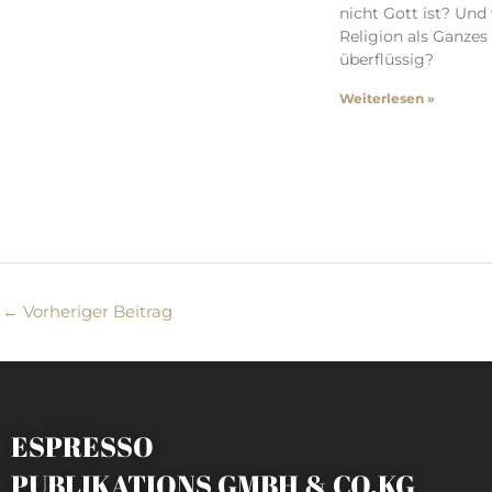
nicht Gott ist? Und
Religion als Ganzes
überflüssig?
Weiterlesen »
←
Vorheriger Beitrag
ESPRESSO
PUBLIKATIONS GMBH & CO.KG