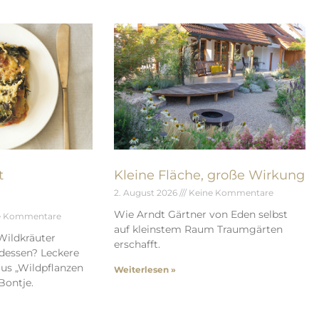
t
Kleine Fläche, große Wirkung
2. August 2026
Keine Kommentare
Wie Arndt Gärtner von Eden selbst
e Kommentare
auf kleinstem Raum Traumgärten
Wildkräuter
erschafft.
dessen? Leckere
us „Wildpflanzen
Weiterlesen »
Bontje.