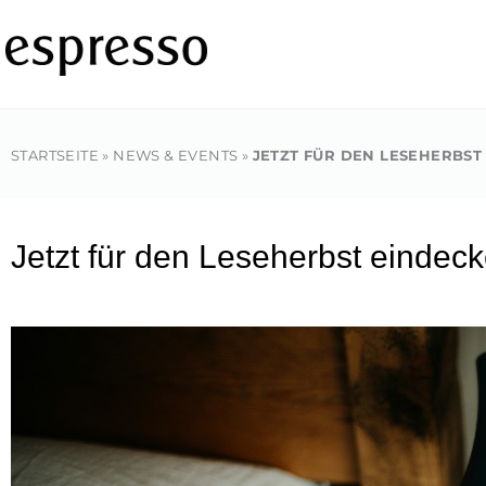
Zum
Inhalt
springen
STARTSEITE
»
NEWS & EVENTS
»
JETZT FÜR DEN LESEHERBST
Jetzt für den Leseherbst eindec