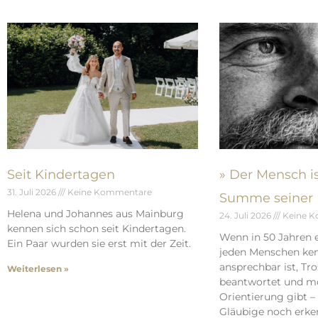
Seit Kindertagen
» Der Mensch is
31. Juli 2026
Keine Kommentare
Summe seiner 
Helena und Johannes aus Mainburg
24. Juli 2026
Keine 
kennen sich schon seit Kindertagen.
Wenn in 50 Jahren e
Ein Paar wurden sie erst mit der Zeit.
jeden Menschen kenn
ansprechbar ist, Tr
Weiterlesen »
beantwortet und mo
Orientierung gibt 
Gläubige noch erken