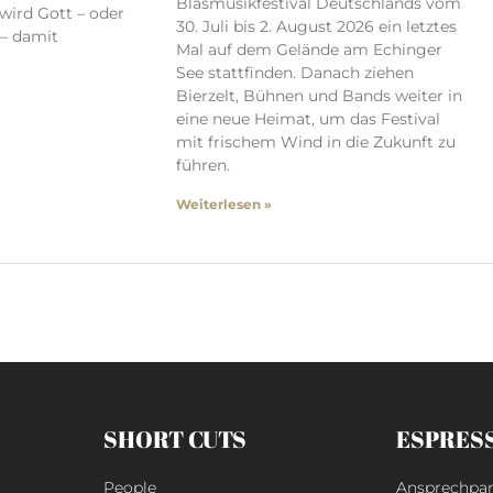
Blasmusikfestival Deutschlands vom
 wird Gott – oder
30. Juli bis 2. August 2026 ein letztes
 – damit
Mal auf dem Gelände am Echinger
See stattfinden. Danach ziehen
Bierzelt, Bühnen und Bands weiter in
eine neue Heimat, um das Festival
mit frischem Wind in die Zukunft zu
führen.
Weiterlesen »
SHORT CUTS
ESPRES
People
Ansprechpar