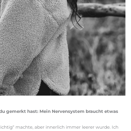
du gemerkt hast: Mein Nervensystem braucht etwas
ichtig“ machte, aber innerlich immer leerer wurde. Ich