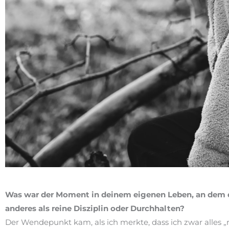
Was war der Moment in deinem eigenen Leben, an dem 
anderes als reine Disziplin oder Durchhalten?
Der Wendepunkt kam, als ich merkte, dass ich zwar alles „r