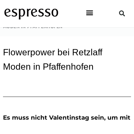
Zum
Inhalt
springen
STARTSEITE
»
LIFESTYLE
»
FLOWERPOWER BEI RETZLAFF
MODEN IN PFAFFENHOFEN
Flowerpower bei Retzlaff
Moden in Pfaffenhofen
Es muss nicht Valentinstag sein, um mit