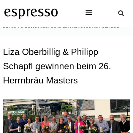
Zum
Inhalt
springen
STARTSEITE
»
PEOPLE
»
LIZA OBERBILLIG & PHILIPP
SCHAPFL GEWINNEN BEIM 26. HERRNBRÄU MASTERS
Liza Oberbillig & Philipp
Schapfl gewinnen beim 26.
Herrnbräu Masters