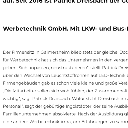
auf. Seit 2016 ist Patrick Dreisbach der 
Werbetechnik GmbH. Mit LKW- und Bus-B
Der Firmensitz in Gaimersheim blieb stets der gleiche. Do
für Werbetechnik hat sich das Unternehmen in den vergan
gehen. Sich anpassen, neustrukturieren“, stellt Patrick D
über den Wechsel von Leuchtstoffröhren auf LED-Technik b
Firmengebäuden gab es schon viele kleine und große Verä
„Die Mitarbeiter sollen sich wohlfühlen, der Zusammenhalt
wichtig“, sagt Patrick Dreisbach. Wofür steht Dreisbach im
Personal“, sagt der gebürtige Ingolstädter, der seine Ausb
Familienunternehmen absolvierte. Nach der Ausbildung ging 
eine andere Werbetechnikfirma, um Erfahrungen zu sammel