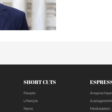
SHORT CUTS
ESPRES
People
Ansprechpar
Lifestyle
Auslagestell
News
Mediadaten