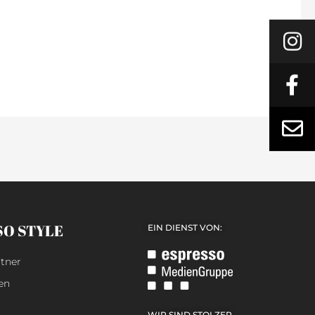
SO STYLE
EIN DIENST VON:
tner
en
WIR SIND STOLZER