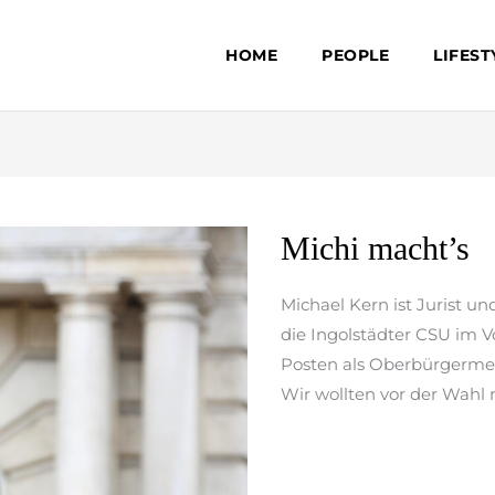
HOME
PEOPLE
LIFEST
Michi
Michi macht’s
macht’s
Michael Kern ist Jurist un
die Ingolstädter CSU im 
Posten als Oberbürgermei
Wir wollten vor der Wahl
weiterlesen »