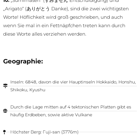
10.
„Sumimasen“ (すみません Entschuldigung) und
„Arigato“ (ありがとう Danke), sind die zwei wichtigsten
Worte! Höflichkeit wird groß geschrieben, und auch
wenn Sie mal in ein Fettnäpfchen treten kann durch
diese Worte alles verziehen werden.
Geographie:
Inseln: 6848, davon die vier Hauptinseln Hokkaido, Honshu,
Shikoku, Kyushu
Durch die Lage mitten auf 4 tektonischen Platten gibt es
häufig Erdbeben, sowie aktive Vulkane
Höchster Berg: Fuji-san (3776m)