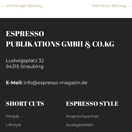
←
Vorheriger Beitrag
Nächster Beitrag
→
ESPRESSO
PUBLIKATIONS GMBH & CO.KG
Ludwigsplatz 32
94315 Straubing
E-Mail:
info@espresso-magazin.de
SHORT CUTS
ESPRESSO STYLE
People
Ansprechpartner
Lifestyle
Auslagestellen