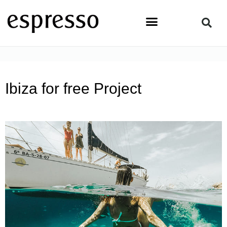
Zum
Inhalt
springen
STARTSEITE
»
ALLGEMEIN
»
IBIZA FOR FREE PROJECT
Ibiza for free Project