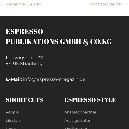
←
Vorheriger Beitrag
Nächster Beitrag
→
ESPRESSO
PUBLIKATIONS GMBH & CO.KG
Ludwigsplatz 32
94315 Straubing
E-Mail:
info@espresso-magazin.de
SHORT CUTS
ESPRESSO STYLE
People
Ansprechpartner
Lifestyle
Auslagestellen
News
Mediadaten